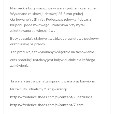
Niemieckie buty marszowe w wersji późnej - czernionej .
Wykonane ze skóry juchtowej 25-3 mm grubej .
Garbowanej roślinnie . Podeszwa, zelówka i obcas z
kruponu podeszwowego . Podeszwa przyszyta i
zakołkowana do wierzchów .
Buty posiadają stalowe gwoździe , prawidłowe podkowy
oraz blaszkę na przody .
Ten produkt jest wykonany wyłącznie na zamówienie.
czas produkcji ustalany jest indywidualnie dla każdego
zamówienia.
Ta wersja jest w pełni zaimpregnowana oraz barwiona .
Na te buty udzielamy 2 lat gwarancji
https://fredericcishoes.com/pl/content/9-instrukcja
https://fredericcishoes.com/pl/content/7-care