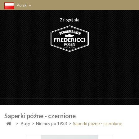
Polski
Zaloguj się
Saperki późne - czernione
>
Buty
>
Niemcy po 1933
>
Saperki późne - czernione