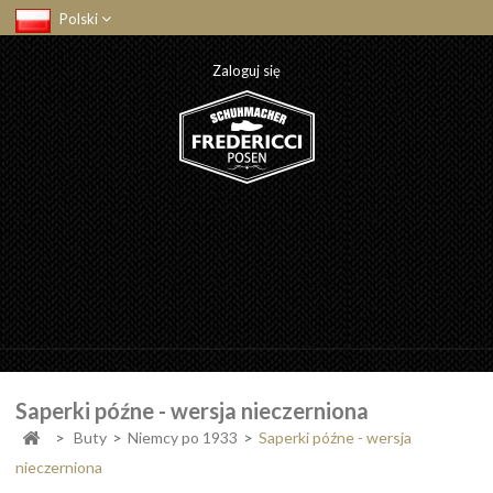
Polski
Zaloguj się
Saperki późne - wersja nieczerniona
>
Buty
>
Niemcy po 1933
>
Saperki późne - wersja
nieczerniona