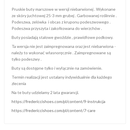
Pruskie buty marszowe w wersji niebarwionej . Wykonane
ze skóry juchtowej 25-3 mm grubej . Garbowanej roślinnie .
Podeszwa, zelówka i obcas z kruponu podeszwowego .
Podeszwa przyszyta i zakołkowana do wierzchów .
Buty posiadają stalowe gwoździe , prawidłowe podkowy.
Ta wersja nie jest zaimpregnowana oraz jest niebarwiona -
należy to wykonać własnoręcznie . Zaimpregnowane są
tylko podeszwy .
Buty są dostępne tylko i wyłącznie na zamówienie.
Termin realizacji jest ustalany indywidualnie dla każdego
zlecenia
Na te buty udzielamy 2 lata gwarancji.
https://fredericcishoes.com/pl/content/9-instrukcja
https://fredericcishoes.com/pl/content/7-care