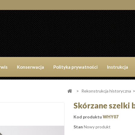
rwis
Konserwacja
Polityka prywatności
Instrukcja
>
Rekonstrukcja historyczna
Skórzane szelki
Kod produktu
WHY07
Stan
Nowy produkt