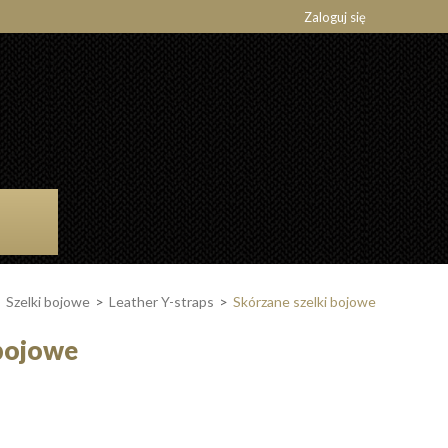
Zaloguj się
>
Szelki bojowe
>
Leather Y-straps
>
Skórzane szelki bojowe
 bojowe