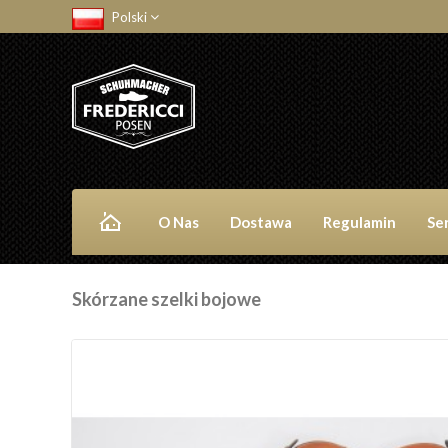
Polski
O Nas
Dostawa
Regulamin
Se
Skórzane szelki bojowe