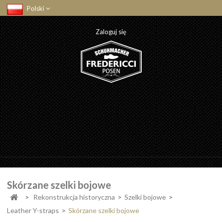
Polski
Zaloguj się
Skórzane szelki bojowe
>
Rekonstrukcja historyczna
>
Szelki bojowe
>
Leather Y-straps
>
Skórzane szelki bojowe